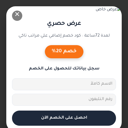
✕
عرض حصري
لمدة 72ساعة : كود خصم إضافي علي مراتب تاكي
خصم 20%
سجل بياناتك للحصول على الخصم
احصل على الخصم الآن