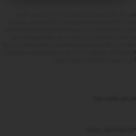
نؤمن بأن الثقة تُبنى بالجودة والخدمة، لذلك نحرص على تقديم
منتجات أصلية مختارة بعناية وفق أعلى معايير الجودة، مع تجربة
شراء متكاملة تعتمد على المصداقية والاحترافية. ولا يقتصر هدفنا
على إتمام عملية البيع، بل نسعى إلى بناء علاقة طويلة الأمد مع
عملائنا من خلال تقديم الاستشارة المناسبة، ومساعدتهم على اختيار
المنتج الأمثل، مع توفير خدمة ما بعد البيع والدعم المستمر لضمان
أعلى مستويات الرضا وراحة تدوم لسنوات.
كن علي تواصل معنا
Phone: +20 111 935 3937